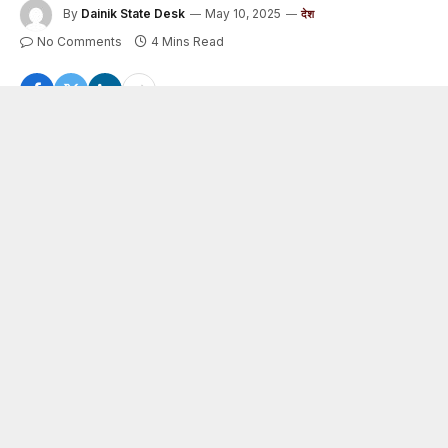
By
Dainik State Desk
May 10, 2025
देश
No Comments
4 Mins Read
भारतीय सशस्त्र बलों की ओर से किए गए ‘ऑपरेशन सिंदूर’ के बाद से ही
भारत और पाकिस्तान में संघर्ष जारी है. यह संघर्ष लगातार खतरनाक
होता जा रहा है. भारतीय सेना के साथ विदेश मंत्रालय ने पड़ोसी मुल्क की
पोल खोलते हुए बताया कि पाकिस्तान की ओर से भारत की 26 जगहों पर
हमला किया गया है. फाइटर जेट के जरिए हमले की कोशिश की गई. साथ
ही पाकिस्तानी फौज ने अग्रिम इलाकों में सैनिकों को भेजना शुरू कर
दिया है.
भारत सरकार ने आज शनिवार को कहा कि पिछले 2-3 दिनों में
पाकिस्तान की हरकतों को देखा जा रहा है. पाकिस्तान लगातार भड़काऊ