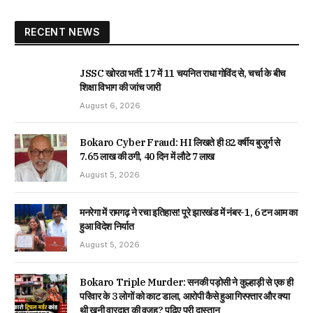
RECENT NEWS
JSSC खोरठा भर्ती: 17 में 11 चयनित राधा गोविंद से, चर्चा के बीच
शिक्षा विभाग की जांच जारी
August 6, 2026
Bokaro Cyber Fraud: HI लिखते ही 82 वर्षीय बुजुर्ग से
₹7.65 लाख की ठगी, 40 दिन में लौटे ₹7 लाख
August 5, 2026
मनरेगा में रामगढ़ ने रचा इतिहास! पूरे झारखंड में नंबर-1, 6 टन आम का
हुआ विदेश निर्यात
August 5, 2026
Bokaro Triple Murder: सनकी पड़ोसी ने कुल्हाड़ी से एक ही
परिवार के 3 लोगों को काट डाला, आरोपी कैसे हुआ गिरफ्तार और क्या
थी खूनी वारदात की वजह? पढ़िए पूरी दास्तान